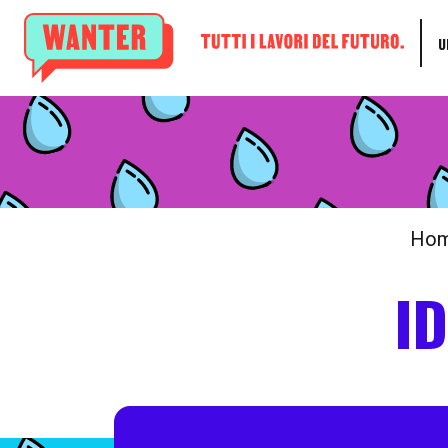
U
Ho
I