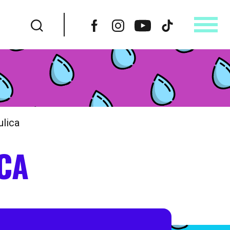
ulica
CA