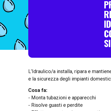
P
R
I
C
SI
L’Idraulico/a installa, ripara e mantie
e la sicurezza degli impianti domestici 
Cosa fa:
- Monta tubazioni e apparecchi
- Risolve guasti e perdite