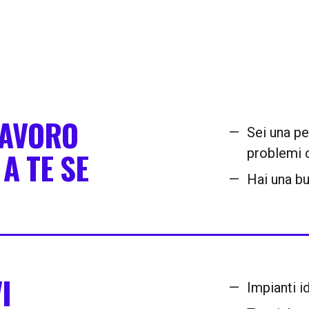
LAVORO
Sei una pe
problemi 
A TE SE
Hai una bu
I
Impianti id