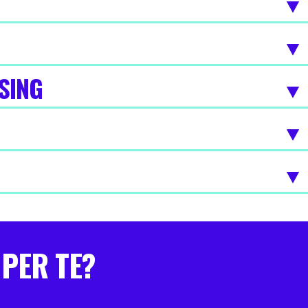
SING
 PER TE?